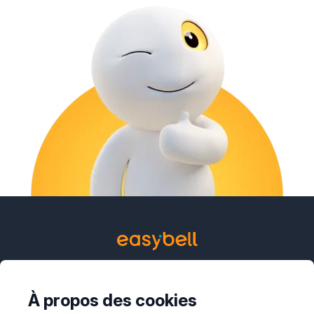
Contact
À propos des cookies
support@easybell.fr