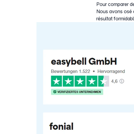
Pour comparer de
Nous avons osé c
résultat formidabl
Show larger version