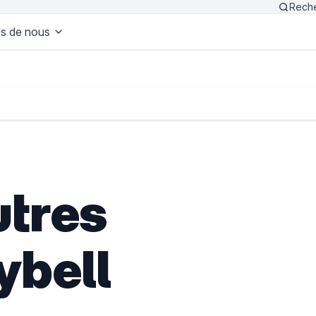
Rech
s de nous
utres
ybell