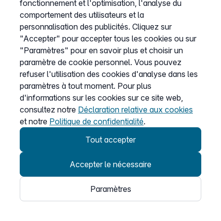
6.7. Médias sociaux
fonctionnement et l'optimisation, l'analyse du
comportement des utilisateurs et la
personnalisation des publicités. Cliquez sur
Pour des raisons de protection des données, nous
"Accepter" pour accepter tous les cookies ou sur
n’intégrons pas de plugins sociaux directement dans
"Paramètres" pour en savoir plus et choisir un
notre site web. Lorsque vous consultez nos pages,
paramètre de cookie personnel. Vous pouvez
aucune donnée n’est donc transmise à des services de
refuser l'utilisation des cookies d'analyse dans les
médias sociaux tels que Facebook, X, XING ou Google+.
paramètres à tout moment. Pour plus
La création d’un profil par des tiers est donc exclue.
d'informations sur les cookies sur ce site web,
consultez notre
Déclaration relative aux cookies
6.8. Polices web d’Adobe
et notre
Politique de confidentialité
.
Typekit et de Google
Tout accepter
Ce site utilise des polices web, appelées Web Fonts,
Accepter le nécessaire
mises à disposition par Adobe Typekit et Google Web
Fonts pour l’affichage uniforme des polices. Lorsque
Paramètres
vous consultez une page, votre navigateur charge les
polices web nécessaires dans le cache de votre
navigateur afin d’afficher correctement les textes et les