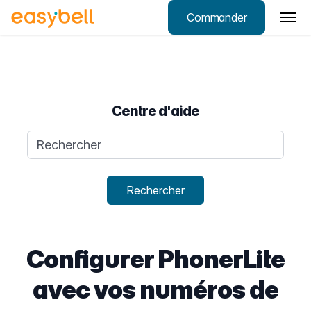
Commander
Aller au contenu principal
Centre d'aide
Requête de recherche
Rechercher
Configurer PhonerLite
avec vos numéros de