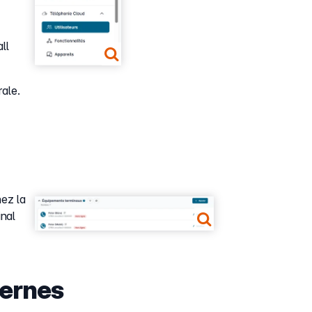
ll
rale.
nez la
Show larger version
inal
ternes