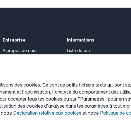
Entreprise
Informations
À propos de nous
Liste de prix
Presse
CGV
Programme Partenaire
Protection des données
Mentions légales
ilisons des cookies. Ce sont de petits fichiers texte qui sont st
Définir les cookies
nnement et l'optimisation, l'analyse du comportement des utilisa
pour accepter tous les cookies ou sur "Paramètres" pour en savo
ilisation des cookies d'analyse dans les paramètres à tout mo
z notre
Déclaration relative aux cookies
et notre
Politique de co