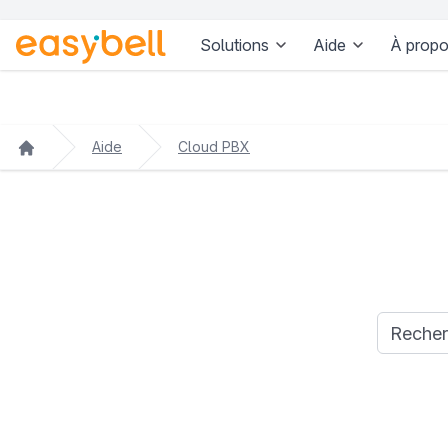
Solutions
Aide
À propo
Aller au contenu principal
Aide
Cloud PBX
Requête d