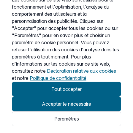
Connecteur Teams
fonctionnement et l'optimisation, l'analyse du
comportement des utilisateurs et la
personnalisation des publicités. Cliquez sur
"Accepter" pour accepter tous les cookies ou sur
Entreprise
"Paramètres" pour en savoir plus et choisir un
À propos de nous
paramètre de cookie personnel. Vous pouvez
Presse
refuser l'utilisation des cookies d'analyse dans les
paramètres à tout moment. Pour plus
Programme Partenaire
d'informations sur les cookies sur ce site web,
consultez notre
Déclaration relative aux cookies
et notre
Politique de confidentialité
.
Informations
Tout accepter
Liste de prix
CGV
Accepter le nécessaire
Protection des données
Paramètres
Mentions légales
Définir les cookies