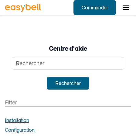
Commander
Aller au contenu principal
Centre d'aide
Requête de recherche
Rechercher
Installation
Configuration