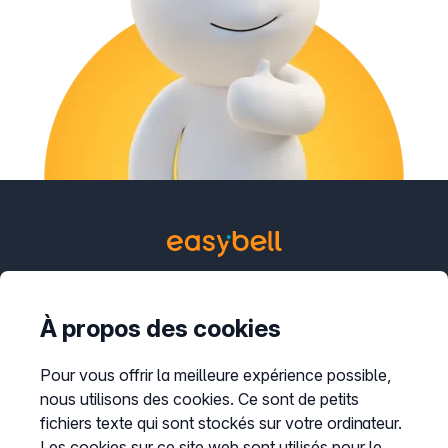
Contact
À propos des cookies
support@easybell.fr
Produits pour entreprises
Pour vous offrir la meilleure expérience possible,
nous utilisons des cookies. Ce sont de petits
Trunk SIP
fichiers texte qui sont stockés sur votre ordinateur.
Téléphonie Cloud
Les cookies sur ce site web sont utilisés pour le