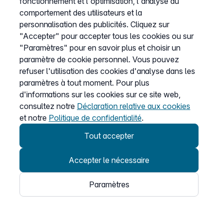
fonctionnement et l'optimisation, l'analyse du
comportement des utilisateurs et la
personnalisation des publicités. Cliquez sur
"Accepter" pour accepter tous les cookies ou sur
Entreprise
"Paramètres" pour en savoir plus et choisir un
À propos de nous
paramètre de cookie personnel. Vous pouvez
Presse
refuser l'utilisation des cookies d'analyse dans les
paramètres à tout moment. Pour plus
Programme Partenaire
d'informations sur les cookies sur ce site web,
consultez notre
Déclaration relative aux cookies
et notre
Politique de confidentialité
.
Informations
Tout accepter
Liste de prix
CGV
Accepter le nécessaire
Protection des données
Paramètres
Mentions légales
Définir les cookies