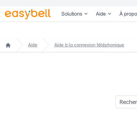
Solutions
Aide
À propo
Aller au contenu principal
Aide
Aide à la connexion téléphonique
Requête d