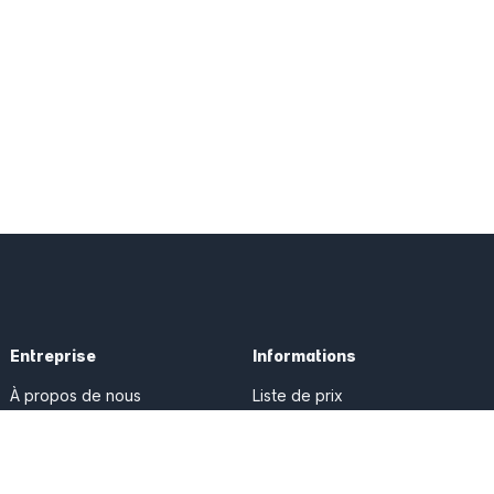
Entreprise
Informations
À propos de nous
Liste de prix
Presse
CGV
Programme Partenaire
Protection des données